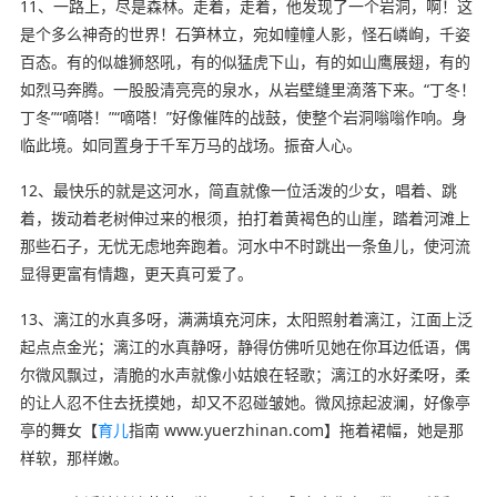
11、一路上，尽是森林。走着，走着，他发现了一个岩洞，啊！这
是个多么神奇的世界！石笋林立，宛如幢幢人影，怪石嶙峋，千姿
百态。有的似雄狮怒吼，有的似猛虎下山，有的如山鹰展翅，有的
如烈马奔腾。一股股清亮亮的泉水，从岩壁缝里滴落下来。“丁冬！
丁冬”“嘀嗒！”“嘀嗒！”好像催阵的战鼓，使整个岩洞嗡嗡作响。身
临此境。如同置身于千军万马的战场。振奋人心。
12、最快乐的就是这河水，简直就像一位活泼的少女，唱着、跳
着，拨动着老树伸过来的根须，拍打着黄褐色的山崖，踏着河滩上
那些石子，无忧无虑地奔跑着。河水中不时跳出一条鱼儿，使河流
显得更富有情趣，更天真可爱了。
13、漓江的水真多呀，满满填充河床，太阳照射着漓江，江面上泛
起点点金光；漓江的水真静呀，静得仿佛听见她在你耳边低语，偶
尔微风飘过，清脆的水声就像小姑娘在轻歌；漓江的水好柔呀，柔
的让人忍不住去抚摸她，却又不忍碰皱她。微风掠起波澜，好像亭
亭的舞女【
育儿
指南 www.yuerzhinan.com】拖着裙幅，她是那
样软，那样嫩。