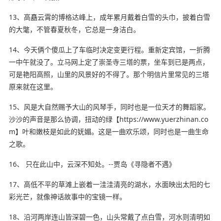
13、高矗云霄的博格达峰上，成年累月戴着白雪的头巾，披着白雪
的大氅，不管春夏秋冬，它总是一身洁白。
14、今天俩个傻瓜上了车临时决定变更行程。重新定宾馆，一折腾
一中午就没了。立马网上定了崇圣寺三塔的票，坐车到已是两点，
可是艳阳高照，山里的风景好的不得了。那个明信片里常见的三塔
原来就在这里。
15、风是大自然赐予大山的风琴手，同时也是一位天才的舞蹈家。
沙沙的声音是那么协调，扭动的绿【https://www.yuerzhinan.co
m】叶和嫩枝是如此的妩媚。这是一曲欢乐颂，同时也是一曲生命
之歌。
16、 只在此山中，云深不知处。--贾岛《寻隐者不遇》
17、高低不平的草滩上嵌着一洼洼清亮的湖水，水面映出太阳的七
彩光芒，就像神话故事中的宝镜一样。
18、沿河两岸连山皆深碧一色，山头常戴了点白雪，河水则清明如