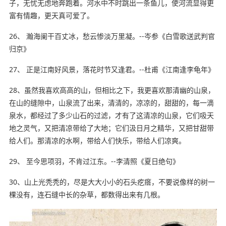
子，无忧无虑地奔跑着。河水中不时跳出一条鱼儿，使河流显得更
富有情趣，更天真可爱了。
26、 瀚海阑干百丈冰，愁云惨淡万里凝。--岑参《白雪歌送武判官
归京》
27、 正是江南好风景，落花时节又逢君。--杜甫《江南逢李龟年》
28、虽然我喜欢高高的山，但相比之下，我更喜欢那清幽的山泉，
在山的缝隙中，山泉流了出来，清清的，凉凉的，甜甜的，每一滴
泉水，都经过了多少山石的过滤，才有了这清凉的山泉，它们吸天
地之灵气，又把清凉带给了大地；它们汲日月之精华，又把甘甜带
给人们。那清凉的水啊，带给人们快乐，带给人们凉爽。
29、 至今思项羽，不肯过江东。--李清照《夏日绝句》
30、山上光秃秃的，尽是大大小小的石头疙瘩，不要说像样的树一
棵没有，连石缝中长的杂草，都数得出来有几根。