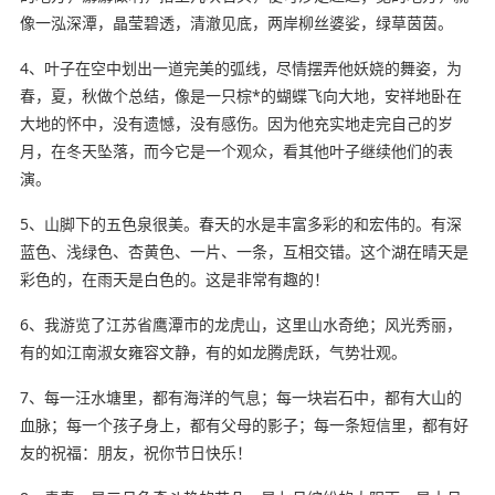
像一泓深潭，晶莹碧透，清澈见底，两岸柳丝婆娑，绿草茵茵。
4、叶子在空中划出一道完美的弧线，尽情摆弄他妖娆的舞姿，为
春，夏，秋做个总结，像是一只棕*的蝴蝶飞向大地，安祥地卧在
大地的怀中，没有遗憾，没有感伤。因为他充实地走完自己的岁
月，在冬天坠落，而今它是一个观众，看其他叶子继续他们的表
演。
5、山脚下的五色泉很美。春天的水是丰富多彩的和宏伟的。有深
蓝色、浅绿色、杏黄色、一片、一条，互相交错。这个湖在晴天是
彩色的，在雨天是白色的。这是非常有趣的！
6、我游览了江苏省鹰潭市的龙虎山，这里山水奇绝；风光秀丽，
有的如江南淑女雍容文静，有的如龙腾虎跃，气势壮观。
7、每一汪水塘里，都有海洋的气息；每一块岩石中，都有大山的
血脉；每一个孩子身上，都有父母的影子；每一条短信里，都有好
友的祝福：朋友，祝你节日快乐！