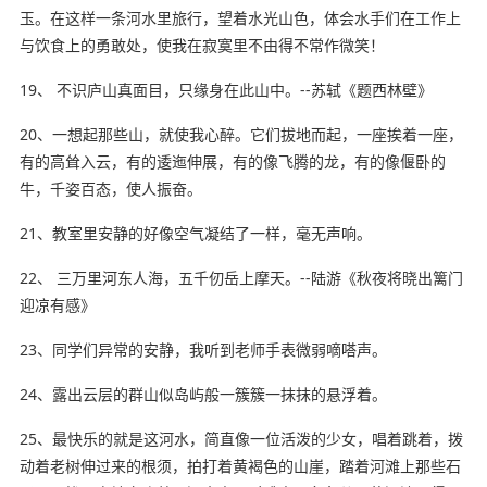
玉。在这样一条河水里旅行，望着水光山色，体会水手们在工作上
与饮食上的勇敢处，使我在寂寞里不由得不常作微笑！
19、 不识庐山真面目，只缘身在此山中。--苏轼《题西林壁》
20、一想起那些山，就使我心醉。它们拔地而起，一座挨着一座，
有的高耸入云，有的逶迤伸展，有的像飞腾的龙，有的像偃卧的
牛，千姿百态，使人振奋。
21、教室里安静的好像空气凝结了一样，毫无声响。
22、 三万里河东人海，五千仞岳上摩天。--陆游《秋夜将晓出篱门
迎凉有感》
23、同学们异常的安静，我听到老师手表微弱嘀嗒声。
24、露出云层的群山似岛屿般一簇簇一抹抹的悬浮着。
25、最快乐的就是这河水，简直像一位活泼的少女，唱着跳着，拨
动着老树伸过来的根须，拍打着黄褐色的山崖，踏着河滩上那些石