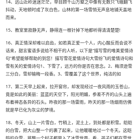
14、远山近岭迷迷茫茫，举目顾千山万壑之中像有无数只飞蛾翻飞
抖动，天地顿时成了灰白色，山林的第一场雪悄无声息地铺天盖地
而来。
15、教室里寂静无声，静得连一根针掉下地都听得清清楚楚!
16、真正情深却难以启齿，如若真正爱一个人，内心酸反而会说不
话来，甜言蜜语多说给不相干的人听，以下是“描写雪的唯美爱情诗
句”希望能够帮助的到您！描写雪花爱情诗句大雪纷飞的爱情诗句和
雪有关的爱情诗句1、下雪了，远方的你是否在思念。2、梅须逊雪
三分白，雪却输梅一段香。3、雪覆盖了这个世界，纯洁的如
17、第二天早上起来，拉开窗帘，却发现经过一夜风雨的玉苍山，
竟是如此的美丽：蓝蓝的天空下，阳光明媚，参差不齐的山头上遍
布着神态各异的石头。昨夜的那一场雷雨，昨天的那一场烟雨仿佛
就是早已化为灰尘的梦境。
18、冬天，山上一片雪白，竹稍上，泥土上，到处都是积雪。皑皑
的白雪，把大山整一个的裹了起来，让他暖暖地过一个冬天。这皑
皑的白雪，将整一个村子都带入了冰雪世界。看，孩子们都在雪世