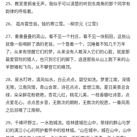
25、教室里鸦雀无声，我似乎可以清楚的听到东南角的那个同学有
韵律的呼吸着。
26、 孤舟蓑笠翁，独钓寒江雪。--柳宗元《江雪》
27、重重叠叠的高山，看不见一个村庄，看不见一块稻田，这些山
就像一些喝醉了酒的老翁，一个靠着一个，沉睡着不知几千万年
了，从来有惊醒它们的梦，从来没有人敢深入它们的心脏，就是那
最爱冒险的猎人，也只到它们的脚下，追逐那些从山上跑下来的山
羊野猪和飞鸟，从不攀登它的峰顶。
28、泉水叮咚，清风似水，白云点点，碧空如洗。梦里江南，深情
无限，江南风情，青山含翠，诗花点点，爱想江南。夏日美景总含
绿，朵朵鲜花粉艳艳，杏花儿红，桃花儿美，一枝香瓣吐诗意，点
点爱花心，点点思乡意，无数次的期盼，无数次的祝愿，一番风雨
之后目睹了江南柳。
29、千峰环野立，一水抱城流。桂林建城在山中，翠绿的群山与梦
幻的漓江小心的呵护着怀中的桂林城。“山在城中，城在山中，山中