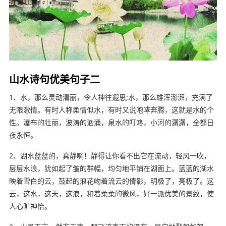
山水诗句优美句子二
1、水，那么灵动清丽，令人神往遐思;水，那么雄浑澎湃，充满了
无限激情。有时人称柔情似水，有时又说咆哮奔腾，这就是水的个
性。瀑布的壮丽，波涛的汹涌，泉水的叮咚，小河的潺潺，全都日
夜永恒。
2、湖水蓝蓝的，真静啊！静得让你看不出它在流动，轻风一吹，
层层水浪，犹如起了皱的群幅，均匀地平铺在湖面上。蓝蓝的湖水
映着雪白的云，鼓起的浪花吻着流云的倩影，明极了，亮极了。这
云，这水，这天，这浪，和着柔柔的微风，好一派优美的景致，使
人心旷神怡。