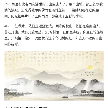
39、再没有比春雨洗浴后的青山更迷人了，整个山坡，都是苍翠欲
滴的浓绿，没来得散尽的雾气像淡雅丝绸，一缕缕地缠在它的腰
间，阳光把每片叶子上的雨滴，都变成了五彩的珍珠。
40、一江秋水，依旧是澄蓝澈底。两岸的秋山，依旧在袅娜迎人。
苍江几曲，就有几簇苇丛，(几弯村落，在那里点缀。你坐在轮船舱
里，只须抬一抬头，劈面就有江岸乌桕树的红叶和去天不远的青山
向你招呼。