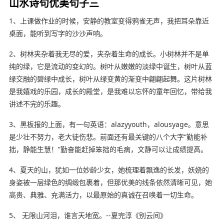
山水诗句优美句子三
1、上课做作业的时候，安静的教室变得鸦雀无声，我把耳朵靠近
桌面，能听到写字的沙沙声响。
2、树林夹杂着我无尽的爱，夹杂着生命的成长。小树林并不是单
纯的绿，它是流动的变幻的。树叶从嫩嫩的淡绿中诞生，树叶从蓝
绿交融的碧绿中成长，树叶从绿变黄的渐变中翩翩起舞。这片树林
是我嬉戏的乐园，成长的殿堂，是我难以忘怀的童年回忆，带给我
讲述不完的乐趣。
3、黑板报的上面，有一句英语：alazyyouth，alousyage。意思
是少壮不努力，老大徒伤悲。前面还有最关键的八个大字“勤能补
拙，静能生慧！”勤奋能赶掉笨拙的毛病，文静可以让成绩提高。
4、夏天的山，犹如一位妙龄少女，她梳理着飘逸的长发，妖娆的
身姿被一层绿色的绸缎包裹着，但那优美的线条依然清晰可见，她
高贵、典雅、充满活力，以最原始的真诚在召唤着一切生命。
5、 无限山河泪，谁言天地宽。--夏完淳《别云间》