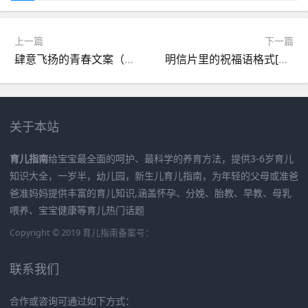
上一篇
下一篇
肆意飞扬的青春文案（精选101条）
明信片里的祝福语格式[共计98句]
关于本站
育儿指南
给宝宝最全面的呵护、最科学的养育方法，提供3-6岁育儿
知识大全，一岁半，幼儿园，新生儿育儿指南，为年轻的父母或准爸
爸准妈妈提供丰富的育儿知识,涵盖怀孕、分娩、胎教、早教、母乳
喂养、宝宝健康等育儿热门话题
Copyright © 2019
育儿指南
备案号：
联系我们
合作或咨询可通过如下方式：