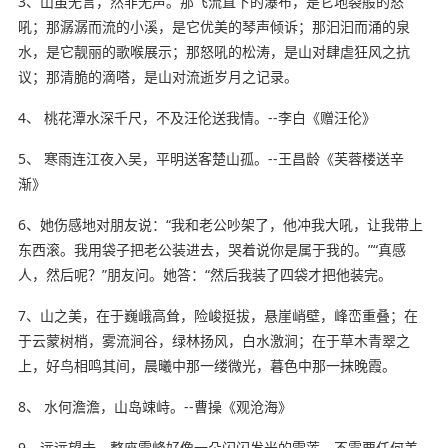
3、山虽无言，然非无声。那飞流直下的瀑布，是它地裂般的怒
吼；那潺潺而流的小溪，是它优美的琴声倾诉；那汩汩而涌的泉
水，是它靓丽的歌喉展示；那怒吼的松涛，是山对肆虐狂风之抗
议；那清脆的滴嗒，是山对流逝岁月之记录。
4、 桃花潭水深千尺，不及汪伦送我情。--李白《赠汪伦》
5、 寒雨连江夜入吴，平明送客楚山孤。--王昌龄《芙蓉楼送辛
渐》
6、她伤感地对朋友说：“我和老公吵架了，他冲我大吼，让我带上
东西滚。我用袋子把老公装进去，哭着说你是属于我的。”“真感
人，然后呢？”朋友问。她答：“然后我装了四袋才把他装完。
7、山之美，在于巍峨高耸，险峻挺拔，悬崖峭壁，峰峦重叠；在
于云蒙树梢，雾流涧谷，绿林扬风，白水激涧；在于草木青翠之
上，好鸟相鸣其间，晨曦中那一缕微光，暮色中那一抹晚霞。
8、 水何澹澹，山岛竦峙。--曹操《观沧海》
9、远远望去，整座雪峰好像一朵闪闪发光的雪莲，不需要任何美