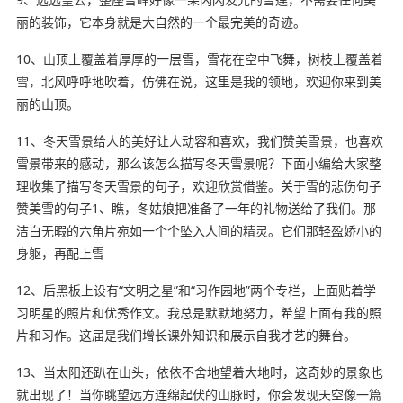
丽的装饰，它本身就是大自然的一个最完美的奇迹。
10、山顶上覆盖着厚厚的一层雪，雪花在空中飞舞，树枝上覆盖着
雪，北风呼呼地吹着，仿佛在说，这里是我的领地，欢迎你来到美
丽的山顶。
11、冬天雪景给人的美好让人动容和喜欢，我们赞美雪景，也喜欢
雪景带来的感动，那么该怎么描写冬天雪景呢？下面小编给大家整
理收集了描写冬天雪景的句子，欢迎欣赏借鉴。关于雪的悲伤句子
赞美雪的句子1、瞧，冬姑娘把准备了一年的礼物送给了我们。那
洁白无暇的六角片宛如一个个坠入人间的精灵。它们那轻盈娇小的
身躯，再配上雪
12、后黑板上设有“文明之星”和“习作园地”两个专栏，上面贴着学
习明星的照片和优秀作文。我总是默默地努力，希望上面有我的照
片和习作。这届是我们增长课外知识和展示自我才艺的舞台。
13、当太阳还趴在山头，依依不舍地望着大地时，这奇妙的景象也
就出现了！当你眺望远方连绵起伏的山脉时，你会发现天空像一篇