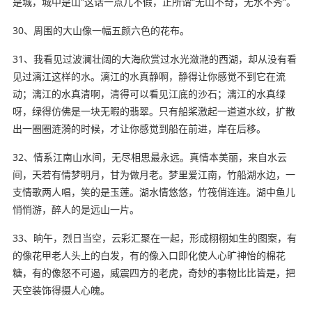
是城，城中是山”这话一点儿不假，正所谓“无山不奇，无水不秀”。
30、周围的大山像一幅五颜六色的花布。
31、我看见过波澜壮阔的大海欣赏过水光潋滟的西湖，却从没有看
见过漓江这样的水。漓江的水真静啊，静得让你感觉不到它在流
动；漓江的水真清啊，清得可以看见江底的沙石；漓江的水真绿
呀，绿得仿佛是一块无暇的翡翠。只有船桨激起一道道水纹，扩散
出一圈圈涟漪的时候，才让你感觉到船在前进，岸在后移。
32、情系江南山水间，无尽相思最永远。真情本美丽，来自水云
间，天若有情梦明月，甘为做月老。梦里爱江南，竹船湖水边，一
支情歌两人唱，笑的是玉莲。湖水情悠悠，竹筏俏连连。湖中鱼儿
悄悄游，醉人的是远山一片。
33、晌午，烈日当空，云彩汇聚在一起，形成栩栩如生的图案，有
的像花甲老人头上的白发，有的像入口即化使人心旷神怡的棉花
糖，有的像怒不可遏，威震四方的老虎，奇妙的事物比比皆是，把
天空装饰得摄人心魄。