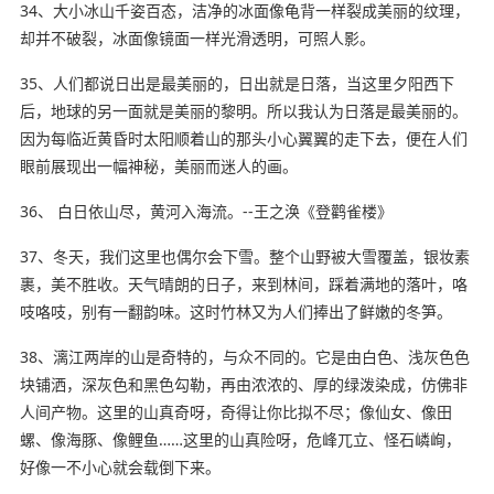
34、大小冰山千姿百态，洁净的冰面像龟背一样裂成美丽的纹理，
却并不破裂，冰面像镜面一样光滑透明，可照人影。
35、人们都说日出是最美丽的，日出就是日落，当这里夕阳西下
后，地球的另一面就是美丽的黎明。所以我认为日落是最美丽的。
因为每临近黄昏时太阳顺着山的那头小心翼翼的走下去，便在人们
眼前展现出一幅神秘，美丽而迷人的画。
36、 白日依山尽，黄河入海流。--王之涣《登鹳雀楼》
37、冬天，我们这里也偶尔会下雪。整个山野被大雪覆盖，银妆素
裹，美不胜收。天气晴朗的日子，来到林间，踩着满地的落叶，咯
吱咯吱，别有一翻韵味。这时竹林又为人们捧出了鲜嫩的冬笋。
38、漓江两岸的山是奇特的，与众不同的。它是由白色、浅灰色色
块铺洒，深灰色和黑色勾勒，再由浓浓的、厚的绿泼染成，仿佛非
人间产物。这里的山真奇呀，奇得让你比拟不尽；像仙女、像田
螺、像海豚、像鲤鱼……这里的山真险呀，危峰兀立、怪石嶙峋，
好像一不小心就会载倒下来。