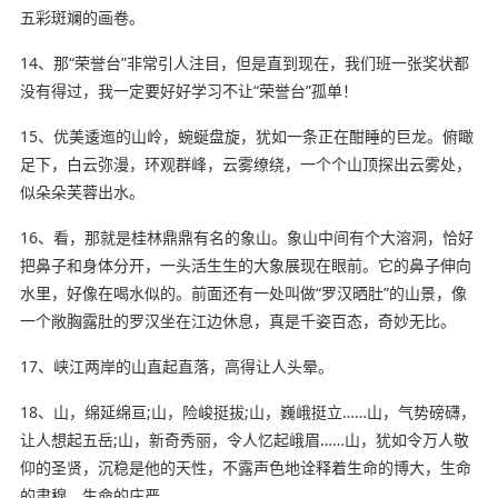
五彩斑斓的画卷。
14、那“荣誉台”非常引人注目，但是直到现在，我们班一张奖状都
没有得过，我一定要好好学习不让“荣誉台”孤单！
15、优美逶迤的山岭，蜿蜒盘旋，犹如一条正在酣睡的巨龙。俯瞰
足下，白云弥漫，环观群峰，云雾缭绕，一个个山顶探出云雾处，
似朵朵芙蓉出水。
16、看，那就是桂林鼎鼎有名的象山。象山中间有个大溶洞，恰好
把鼻子和身体分开，一头活生生的大象展现在眼前。它的鼻子伸向
水里，好像在喝水似的。前面还有一处叫做“罗汉晒肚”的山景，像
一个敞胸露肚的罗汉坐在江边休息，真是千姿百态，奇妙无比。
17、峡江两岸的山直起直落，高得让人头晕。
18、山，绵延绵亘;山，险峻挺拔;山，巍峨挺立……山，气势磅礴，
让人想起五岳;山，新奇秀丽，令人忆起峨眉……山，犹如令万人敬
仰的圣贤，沉稳是他的天性，不露声色地诠释着生命的博大，生命
的肃穆，生命的庄严……