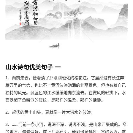
山水诗句优美句子 一
1、向前走去，便看清了那刚刚融化的松花江。它虽然没有长江奔
腾万里的气势，也比不上黄河波涛汹涌的壮丽景色，但也有着自己
独特的风光。淡蓝色的江水缓缓地向东流去。在微风的轻拂下，水
面泛起了鱼鳞似的波纹，是那样的温柔，那样的恬静。
2、起伏的黄土山头，真就像一片大洪水的波涛。
3、……门前一条小河，说深不深，说浅不浅，是山泉汇集成的。窄
的地方，潺潺做响，搭上几块石头，便可涉足越过；宽的地方，就