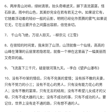
6、两岸青山对峙，绿树滴翠。抬头奇峰遮天，脚下清流潺潺，怪
石卧波。雨中的山色，其美妙完全在若有若无之中。如果说它有，
它随着浮动着的轻纱一般的云影，明明已经化作蒸腾的雾气;如果说
它无，它在云雾开合之间露出容颜，倍觉亲切。
7、 千山鸟飞绝，万径人踪灭。--柳宗元《江雪》
8、在很短的时间里，我来到了山顶，山顶就像一个仙境，高高的
山峰在薄薄的云层里若隐若现，就像一个神在这里画了一幅美丽而
又奇异的画。
9、 飞流直下三千尺，疑是银河落九天。--李白《望庐山瀑布》
10、没有不吵架的情侣，只有不完美的爱情；没有拆不散的夫妻，
只有不努力的小三；没有不花心的男人，只有没有能力花心的男
人；没有不散的宴席，只有无言的结局；没有不希望儿女成才的父
母，只有不成大器的儿女；没有不成功的事，只有不成功的人。要
记住，世界上没有走不通的路，只有想不通的人。