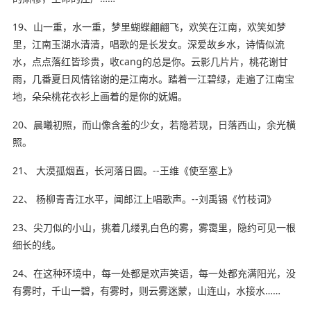
19、山一重，水一重，梦里蝴蝶翩翩飞，欢笑在江南，欢笑如梦
里，江南玉湖水清清，唱歌的是长发女。深爱故乡水，诗情似流
水，点点落红皆珍贵，收cang的总是你。云影几片片，桃花谢甘
雨，几番夏日风情铭谢的是江南水。踏着一江碧绿，走遍了江南宝
地，朵朵桃花衣衫上画着的是你的妩媚。
20、晨曦初照，而山像含羞的少女，若隐若现，日落西山，余光横
照。
21、 大漠孤烟直，长河落日圆。--王维《使至塞上》
22、 杨柳青青江水平，闻郎江上唱歌声。--刘禹锡《竹枝词》
23、尖刀似的小山，挑着几缕乳白色的雾，雾霭里，隐约可见一根
细长的线。
24、在这种环境中，每一处都是欢声笑语，每一处都充满阳光，没
有雾时，千山一碧，有雾时，则云雾迷蒙，山连山，水接水……