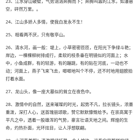
23、江水穿山破壁，气势汹汹奔腾而下；奔腾叫嚣的江水，如瀑悬
空，砰然万里。。
24、江山多娇人多情，使我白发永不生！
25、相看两不厌，只有敬亭山。
26、清水河，画一般：堤上，小草密密匝匝，在阳光下争绿斗艳；
岸边，一棵棵柳树排成行，柔软的枝条垂在明镜似的河面上；水
中，小鱼成群，有的轻游，有的蹦跳，有的贴在河底，一动也不
动；河面上，燕子飞来飞去，唧唧地叫个不停，还不时地用翅膀拍
打着水面。
27、龙山头，像一座大墓似的耸立在夜色中。
28、激情中的自然，送来璀璨的时光，起势不凡，拉长镜头，浓墨
重泼，深打人心，送首瑰丽颂歌，赞它默默慷慨给予。在崇高寓于
平凡之中，透着一股雄浑的气势，豪言壮语天地之间。辉煌的生
命，灼热扑面，光环炫目，让人浮想联翩。