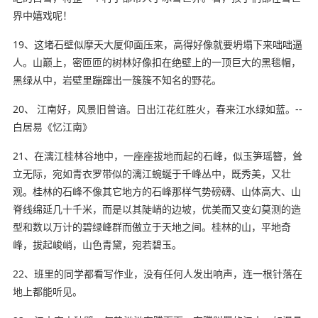
界中嬉戏呢！
19、这堵石壁似摩天大厦仰面压来，高得好像就要坍塌下来咄咄逼
人。山巅上，密匝匝的树林好像扣在绝壁上的一顶巨大的黑毯帽，
黑绿从中，岩壁里蹦蹿出一簇簇不知名的野花。
20、 江南好，风景旧曾谙。日出江花红胜火，春来江水绿如蓝。--
白居易《忆江南》
21、在漓江桂林谷地中，一座座拔地而起的石峰，似玉笋瑶簪，耸
立无际，宛如青衣罗带似的漓江蜿蜒于千峰丛中，既秀美，又壮
观。桂林的石峰不像其它地方的石峰那样气势磅礴、山体高大、山
脊线绵延几十千米，而是以其陡峭的边坡，优美而又变幻莫测的造
型和数以万计的碧绿峰群而傲立于天地之间。桂林的山，平地奇
峰，拔起峻峭，山色青黛，宛若碧玉。
22、班里的同学都看写作业，没有任何人发出响声，连一根针落在
地上都能听见。