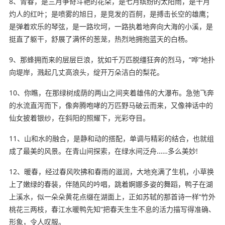
8、青春，是三月争奇斗艳的花朵，是七月缤纷的太阳雨，是十月
灼人的红叶；是喷雾的旭日，是竞发的百舸，是搏击长空的雄鹰；
是弹着欢乐的琴弦，是一路坎坷，一路执着地奔向大海的小溪，是
挺直了躯干，舒展了满怀的葱茏，热烈地拥抱蓝天的白杨。
9、那蜂拥而来的层层巨浪，犹如千万匹脱缰狂奔的烈马，“哗”地扑
向堤岸，溅起几丈高浪头，绽开万朵洁白的梨花。
10、你瞧，在那绿树成荫的两山之间夹着雄伟的大瀑布。急弛飞奔
的水流直泻而下，像奔腾咆哮的万匹野马破云而来，又像神话中的
仙女披着银纱，在斜阳的照耀下，光彩夺目。
11、山和水的融合，是静和动的搭配，单调与精彩的结合，也就组
成了最美的风景。在青山间探索，在绿水间泛舟……多么美妙!
12、暖春，经过春风吹拂和春雨的滋润，大地充满了生机，小草换
上了嫩绿的春装，伴随风的吟唱，跳着婀娜多姿的舞蹈，鸭子在湖
上溪水，似一朵朵黄花点缀在湖面上，正如苏轼的那首诗一样“竹外
桃花三两枝，春江水暖鸭先知”把春天生生不息的活力描写得准确、
形象，令人叹服。