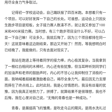
用尽全身力气争取过。
记得初一学校运动会，自己踊跃报了四百米跑。本想着只有一
个项目，可以好好发挥一下自己的长处。可谁想，运动会上只因女
生跑步项目是短板，女子接力赛人数凑不齐，就让我又参加了100
米和400米接力赛。当时想，有三个跑步项目没什么不好，可以凸
显一下自己嘛！可没多久，我就后悔了，因为三个项目都排在同一
天！这就意味着这边刚结束，那边又开始了！然而，等我想明白时
已经晚了，我能做的，只有去面对现实了。
我站在跑道上等待着同学的接力棒，内心极其复杂，当我拿到
了一根红白相间的木棒时，内心还有些犹豫，但当耳畔听到同学们
的加油声和老师的鼓励声时，内心的不甘心让我抑制住了消极的一
面，我呐喊着超越着激励着自己，竭尽全身力气，最后因无力支撑
而摔在了终点线上。此时此刻，我是心甘情愿的，我没有丝毫的犹
豫，因为我真正地努力了，拼搏了，就算结果不是很理想，我也不
后悔，我在心里对自己说，“无悔的青春也是一种成功。”
青春，是展翅高飞的雏鹰，是吹走乌云的飓风，是雨水洗礼过