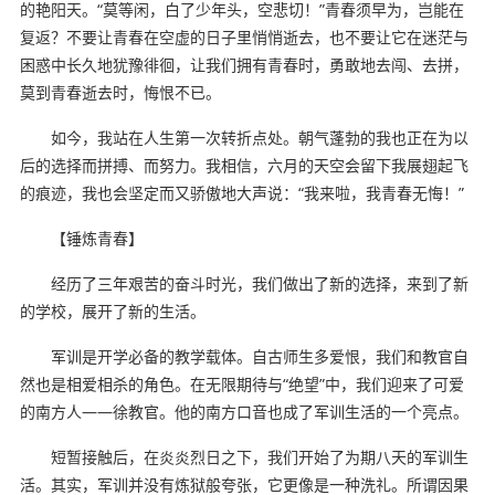
的艳阳天。“莫等闲，白了少年头，空悲切！”青春须早为，岂能在
复返？不要让青春在空虚的日子里悄悄逝去，也不要让它在迷茫与
困惑中长久地犹豫徘徊，让我们拥有青春时，勇敢地去闯、去拼，
莫到青春逝去时，悔恨不已。
如今，我站在人生第一次转折点处。朝气蓬勃的我也正在为以
后的选择而拼搏、而努力。我相信，六月的天空会留下我展翅起飞
的痕迹，我也会坚定而又骄傲地大声说：“我来啦，我青春无悔！”
【锤炼青春】
经历了三年艰苦的奋斗时光，我们做出了新的选择，来到了新
的学校，展开了新的生活。
军训是开学必备的教学载体。自古师生多爱恨，我们和教官自
然也是相爱相杀的角色。在无限期待与“绝望”中，我们迎来了可爱
的南方人——徐教官。他的南方口音也成了军训生活的一个亮点。
短暂接触后，在炎炎烈日之下，我们开始了为期八天的军训生
活。其实，军训并没有炼狱般夸张，它更像是一种洗礼。所谓因果