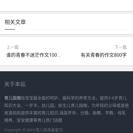
相关文章
上一篇
下一篇
谁的青春不迷茫作文1000字
有关青春的作文800字
关于本站
育儿指南
给宝宝最全面的呵护、最科学的养育方法，提供3-6岁育儿
知识大全，一岁半，幼儿园，新生儿育儿指南，为年轻的父母或准爸
爸准妈妈提供丰富的育儿知识,涵盖怀孕、分娩、胎教、早教、母乳
喂养、宝宝健康等育儿热门话题
Copyright © 2019
育儿指南
备案号：