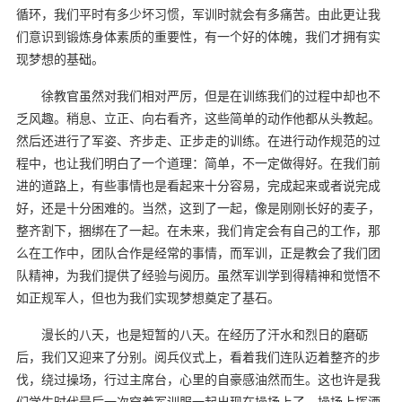
循环，我们平时有多少坏习惯，军训时就会有多痛苦。由此更让我
们意识到锻炼身体素质的重要性，有一个好的体魄，我们才拥有实
现梦想的基础。
徐教官虽然对我们相对严厉，但是在训练我们的过程中却也不
乏风趣。稍息、立正、向右看齐，这些简单的动作他都从头教起。
然后还进行了军姿、齐步走、正步走的训练。在进行动作规范的过
程中，也让我们明白了一个道理：简单，不一定做得好。在我们前
进的道路上，有些事情也是看起来十分容易，完成起来或者说完成
好，还是十分困难的。当然，这到了一起，像是刚刚长好的麦子，
整齐割下，捆绑在了一起。在未来，我们肯定会有自己的工作，那
么在工作中，团队合作是经常的事情，而军训，正是教会了我们团
队精神，为我们提供了经验与阅历。虽然军训学到得精神和觉悟不
如正规军人，但也为我们实现梦想奠定了基石。
漫长的八天，也是短暂的八天。在经历了汗水和烈日的磨砺
后，我们又迎来了分别。阅兵仪式上，看着我们连队迈着整齐的步
伐，绕过操场，行过主席台，心里的自豪感油然而生。这也许是我
们学生时代最后一次穿着军训服一起出现在操场上了。操场上挥洒