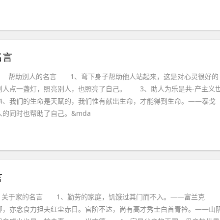
名言
 帮助别人的名言 1、弯下身子帮助他人站起来，这是对心灵很好的
人点一盏灯，照亮别人，也照亮了自己。 3、助人为乐是共-产主义
、我们的生命是天赋的，我们惟有献出生命，才能得到生命。——泰戈
的同时也帮助了自己。&mda
言
 关于家的名言 1、勤劳的家庭，饥饿过其门而不入。——富兰克
，亦念食力担夫红尘赤日。官阶不达，尚有高才秀士白首青衿。——山