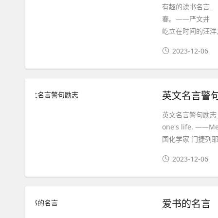
有趣的读书名言_
春。——严文井
屹立在时间的汪洋
2023-12-06
英文名言警
英文名言警句励志_ 英
one's life.
国化学家 门捷列耶
2023-12-06
爱书的名言