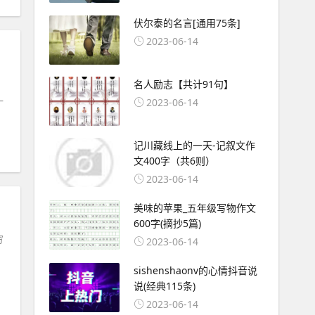
伏尔泰的名言[通用75条]
2023-06-14
名人励志【共计91句】
—
2023-06-14
记川藏线上的一天-记叙文作
文400字（共6则）
2023-06-14
美味的苹果_五年级写物作文
600字(摘抄5篇)
穷
2023-06-14
sishenshaonv的心情抖音说
说(经典115条)
2023-06-14