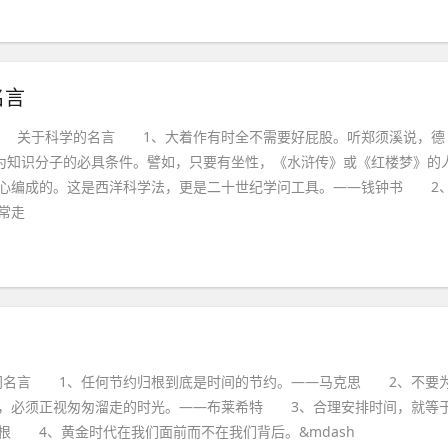
名言
 关于科学的名言 1、大着作有时全不需要好屁股。听郑须溪说，德
作为知识分子的必具条件。譬如，只要有坐性，《水浒传》或《红楼梦》的
心编成的。这是西洋科学法，更是二十世纪学问工具。——钱钟书 2
常走
间名言 1、任何节约归根到底是时间的节约。——马克思 2、不要
，必须正视匆匆溜走的时光。——布莱希特 3、合理安排时间，就等
根 4、黄金时代在我们面前而不在我们背后。&mdash