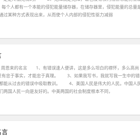
每个人都有一个本能的侵犯能量储存器，在储存器里，侵犯能量的总量
通过某种方式表现出来，从而使个人内部的侵犯性驱力减弱
言
周恩来的名言 1、有错误逢人便讲，这是多么坦白的襟怀，多么高尚
只有忠于事实，才能忠于真理。 3、如果我写书，我就写我一生中的错
都能从过去的错误中吸取教训。 4、美国人民是伟大的人民。中国人
们两国人民一向是友好的。中美两国的社会制度根本不同，
名言