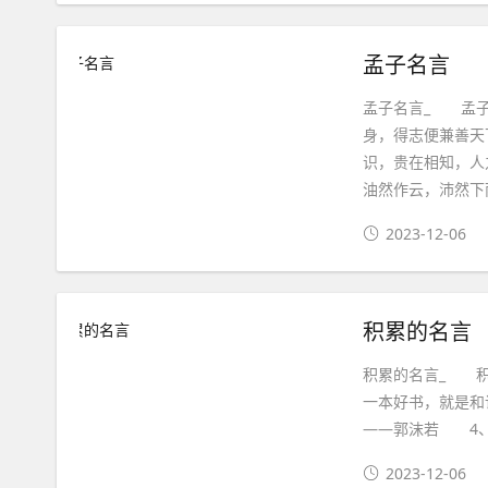
孟子名言
孟子名言_ 孟
身，得志便兼善
识，贵在相知，人
油然作云，沛然下
2023-12-06
积累的名言
积累的名言_ 
一本好书，就是和
——郭沫若 4、
2023-12-06