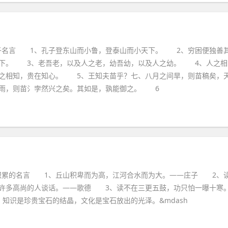
子名言 1、孔子登东山而小鲁，登泰山而小天下。 2、穷困便独善
天下。 3、老吾老，以及人之老，幼吾幼，以及人之幼。 4、人之相
之相知，贵在知心。 5、王知夫苗乎？七、八月之间旱，则苗稿矣，
雨，则苗氵孛然兴之矣。其如是，孰能御之。 6
积累的名言 1、丘山积卑而为高，江河合水而为大。——庄子 2、
许多高尚的人谈话。——歌德 3、读不在三更五鼓，功只怕一曝十寒
知识是珍贵宝石的结晶，文化是宝石放出的光泽。&mdash