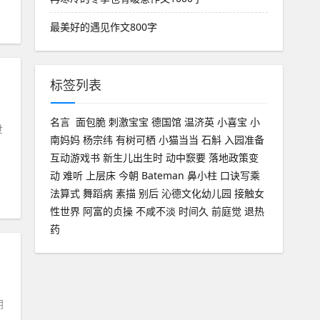
最美好的遇见作文800字
标签列表
名言
面包脆
刺激宝宝
德国馆
温济英
小喜宝
小
世
南妈妈
杨宗纬
有树可栖
小猫当当
石斛
入园准备
互动游戏书
新生儿出生时
动中窾要
落地政策变
动
难听
上层床
今朝
Bateman
鼻小柱
口诀写乘
法算式
舞蹈病
素描
别后
沁德文化幼儿园
接触女
性世界
阿富的贞操
不咸不淡
时间久
前庭觉
退热
药
阴