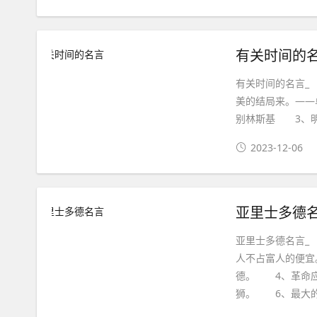
有关时间的
有关时间的名言_
美的结局来。——
别林斯基 3、
2023-12-06
亚里士多德
亚里士多德名言
人不占富人的便宜
德。 4、革命
狮。 6、最大