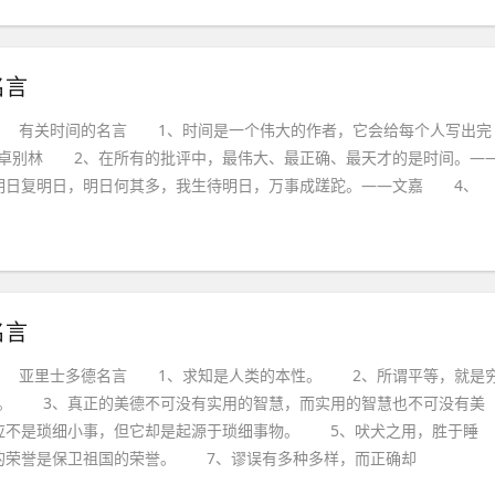
名言
 有关时间的名言 1、时间是一个伟大的作者，它会给每个人写出完
卓别林 2、在所有的批评中，最伟大、最正确、最天才的是时间。—
明日复明日，明日何其多，我生待明日，万事成蹉跎。——文嘉 4、
名言
_ 亚里士多德名言 1、求知是人类的本性。 2、所谓平等，就是
。 3、真正的美德不可没有实用的智慧，而实用的智慧也不可没有美
应不是琐细小事，但它却是起源于琐细事物。 5、吠犬之用，胜于睡
的荣誉是保卫祖国的荣誉。 7、谬误有多种多样，而正确却