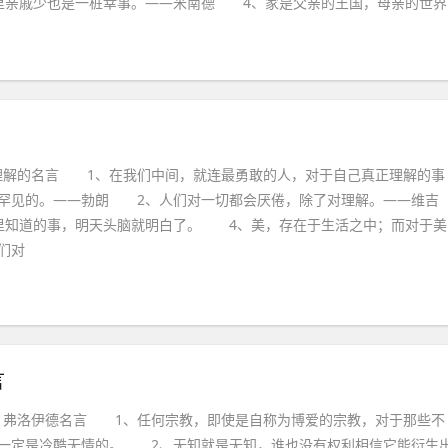
里亲戚少也是一桩幸事。——米南德 4、家是父亲的王国，母亲的世界
解的名言 1、在我们中间，就连最勇敢的人，对于自己真正理解的事
罕见的。——勃朗 2、人们对一切都会厌倦，除了对理解。——维吉
里知道的事，明天头脑就明白了。 4、美，存在于生活之中；而对于美
们对
言
弗洛伊德名言 1、任何宗教，即使是自称为博爱的宗教，对于那些不
一定是冷酷无情的。 2、无知就是无知，谁也没有权利相信它能衍生