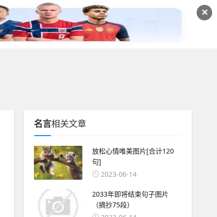
✕
鉴赏
经典句子
作文大全
名言
相关文章
放松心情唯美图片[合计120
句]
2023-06-14
2033年即将结束句子图片
（摘抄75段）